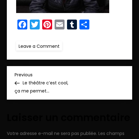
Facebook
Twitter
Pinterest
Email
Tumblr
Partager
on
Leave a Comment
ret.IMG_7393
N
Previous
Previous
Post
Le théâtre c’est cool,
a
ça me permet…
v
Laisser un commentaire
i
g
Votre adresse e-mail ne sera pas publiée.
Les champs