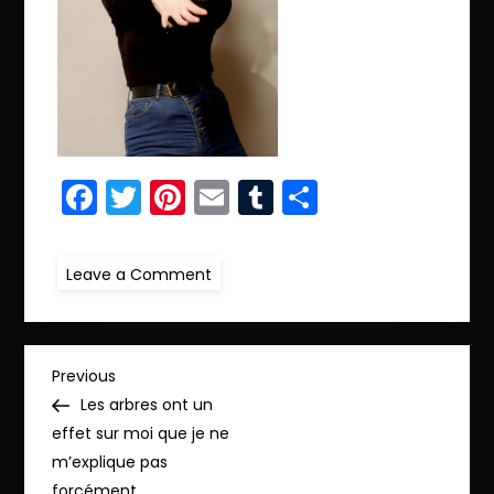
Facebook
Twitter
Pinterest
Email
Tumblr
Partager
on
Leave a Comment
r.IMG_1212
N
Previous
Previous
Post
Les arbres ont un
a
effet sur moi que je ne
m’explique pas
v
forcément…