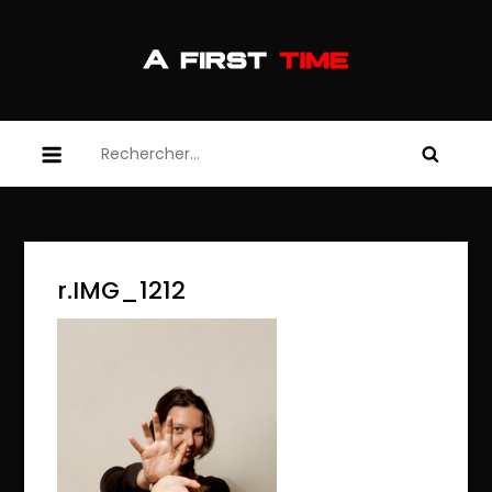
Skip
to
content
afirsttime
afirsttime
Rechercher :
r.IMG_1212