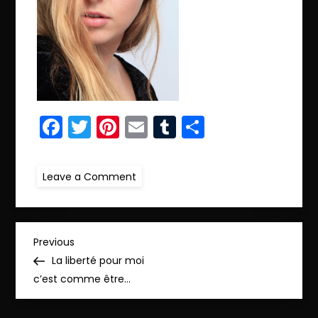
Facebook
Twitter
Pinterest
Email
Tumblr
Partager
on
Leave a Comment
ret.IMG_9917_pp
N
Previous
Previous
Post
La liberté pour moi
a
c’est comme être…
v