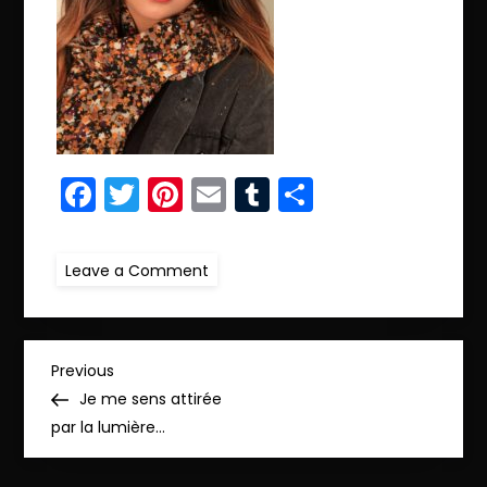
Facebook
Twitter
Pinterest
Email
Tumblr
Partager
on
Leave a Comment
amel
11_pp
N
Previous
Previous
Post
Je me sens attirée
a
par la lumière…
v