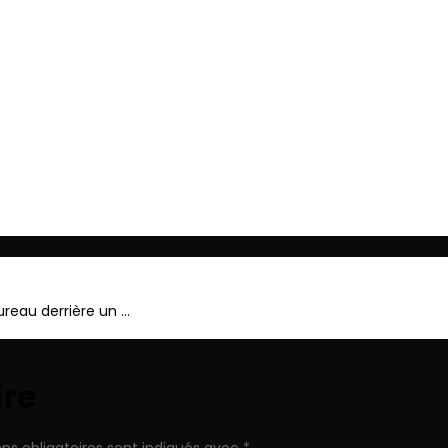
ger
ureau derrière un …
ire