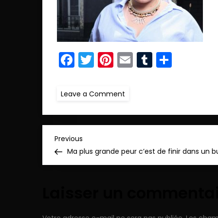
Facebook
Twitter
Pinterest
Email
Tumblr
Parta
on
Leave a Comment
ret23.IMG_6722_pp
N
Previous
Previous
Post
Ma plus grande peur c’est de finir dans un b
a
v
Laisser un commenta
i