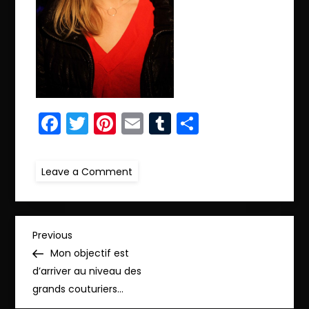
Facebook
Twitter
Pinterest
Email
Tumblr
Partager
on
Leave a Comment
ret.IMG_8657_pp
N
Previous
Previous
Post
Mon objectif est
a
d’arriver au niveau des
grands couturiers…
v