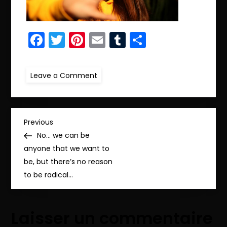
Facebook
Twitter
Pinterest
Email
Tumblr
Partager
on
Leave a Comment
ret.IMG_0212_pp
N
Previous
Previous
Post
No… we can be
a
anyone that we want to
be, but there’s no reason
v
to be radical…
i
Laisser un commentaire
g