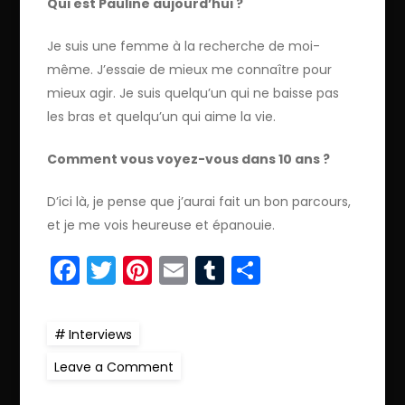
Qui est Pauline aujourd’hui ?
Je suis une femme à la recherche de moi-
même. J’essaie de mieux me connaître pour
mieux agir. Je suis quelqu’un qui ne baisse pas
les bras et quelqu’un qui aime la vie.
Comment vous voyez-vous dans 10 ans ?
D’ici là, je pense que j’aurai fait un bon parcours,
et je me vois heureuse et épanouie.
Facebook
Twitter
Pinterest
Email
Tumblr
Partager
Interviews
on
Leave a Comment
on
peut
se