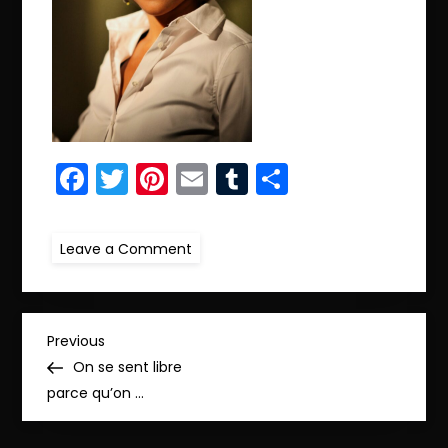
Facebook
Twitter
Pinterest
Email
Tumblr
Partager
on
Leave a Comment
ret23.IMG_4414_pp_pp
N
Previous
Previous
Post
On se sent libre
a
parce qu’on …
v