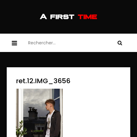
Skip
to
content
afirsttime
afirsttime
Rechercher :
ret.12.IMG_3656