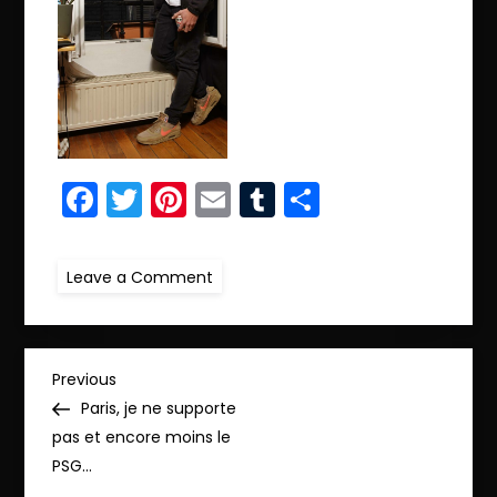
Facebook
Twitter
Pinterest
Email
Tumblr
Partager
on
Leave a Comment
ret.12.IMG_3656
N
Previous
Previous
Post
Paris, je ne supporte
a
pas et encore moins le
PSG…
v