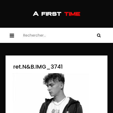
Skip
to
content
afirsttime
afirsttime
Rechercher :
ret.N&B.IMG_3741