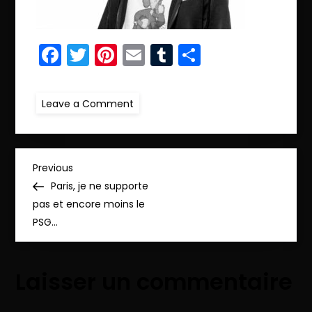
Facebook
Twitter
Pinterest
Email
Tumblr
Partager
on
Leave a Comment
ret.N&B.IMG_3741
N
Previous
Previous
Post
Paris, je ne supporte
a
pas et encore moins le
PSG…
v
i
Laisser un commentaire
g