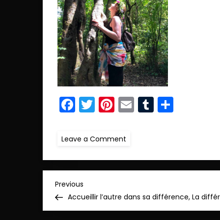
Facebook
Twitter
Pinterest
Email
Tumblr
Parta
on
Leave a Comment
ret.IMG_4018
N
Previous
Previous
Post
Accueillir l’autre dans sa différence, La diff
a