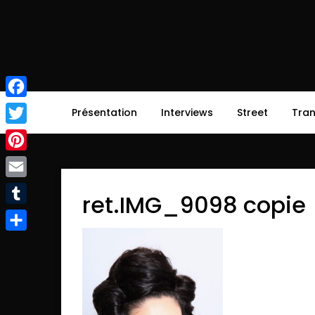
Skip
to
content
afirsttime
afirsttime
Facebook
Présentation
Interviews
Street
Tra
Twitter
Pinterest
Email
ret.IMG_9098 copie
Tumblr
Partager