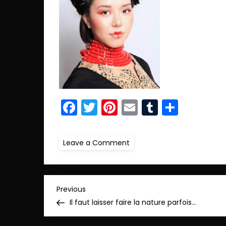
Facebook
Twitter
Pinterest
Email
Tumblr
Parta
on
Leave a Comment
ret.IMG_9098
copie
N
Previous
Previous
Post
Il faut laisser faire la nature parfois…
a