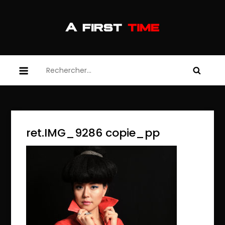
Skip
to
content
afirsttime
afirsttime
Rechercher :
ret.IMG_9286 copie_pp