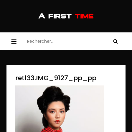
Skip
to
content
afirsttime
afirsttime
Rechercher :
ret133.IMG_9127_pp_pp