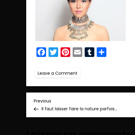
Facebook
Twitter
Pinterest
Email
Tumblr
Parta
on
Leave a Comment
retnadeen.IMG_9225
copie_pp
N
Previous
Previous
Post
Il faut laisser faire la nature parfois…
a
v
Laisser un commenta