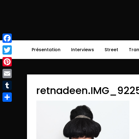
Skip
to
content
afirsttime
afirsttime
Facebook
Présentation
Interviews
Street
Tra
Twitter
Pinterest
Email
retnadeen.IMG_922
Tumblr
Partager