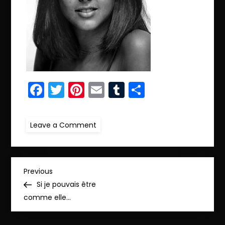
Facebook
Twitter
Pinterest
Email
Tumblr
Partager
on
Leave a Comment
manel.IMG_8014
N
Previous
Previous
Post
Si je pouvais être
a
comme elle…
v