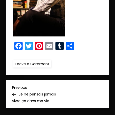
Facebook
Twitter
Pinterest
Email
Tumblr
Partager
on
Leave a Comment
IMG_0214
copie
N
Previous
Previous
Post
Je ne pensais jamais
a
vivre ça dans ma vie…
v