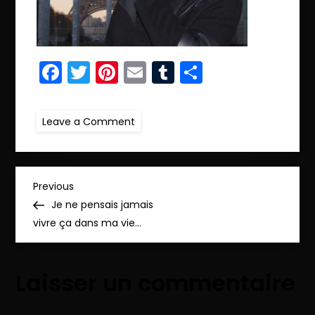
Facebook
Twitter
Pinterest
Email
Tumblr
Partager
on
Leave a Comment
ret.IMG_9783
copie
N
Previous
Previous
Post
Je ne pensais jamais
a
vivre ça dans ma vie…
v
Laisser un commentaire
i