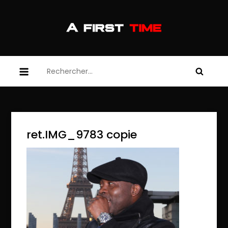
Skip
to
content
afirsttime
afirsttime
Rechercher :
ret.IMG_9783 copie