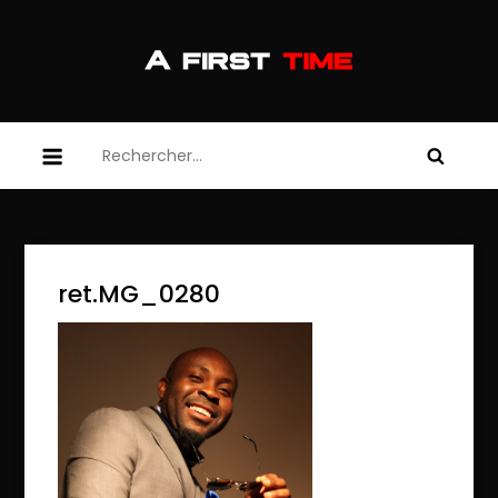
Skip
to
content
afirsttime
afirsttime
Rechercher :
ret.MG_0280