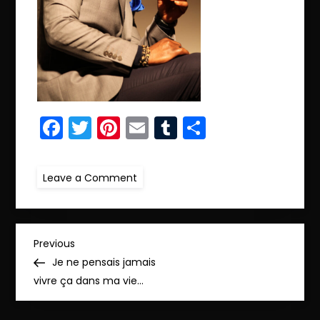
Facebook
Twitter
Pinterest
Email
Tumblr
Partager
on
Leave a Comment
ret.MG_0280
N
Previous
Previous
Post
Je ne pensais jamais
a
vivre ça dans ma vie…
v