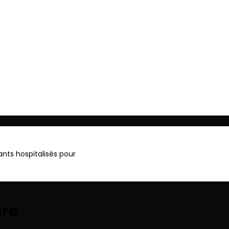
ger
ants hospitalisés pour
ire