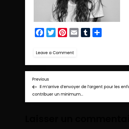
Facebook
Twitter
Pinterest
Email
Tumblr
Parta
on
Leave a Comment
r.IMG_0773
copie
N
Previous
Previous
Post
Il m’arrive d’envoyer de l’argent pour les enf
a
contribuer un minimum…
v
Laisser un commenta
i