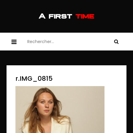
Skip
to
content
afirsttime
afirsttime
Rechercher :
r.IMG_0815