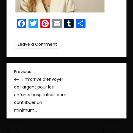
Facebook
Twitter
Pinterest
Email
Tumblr
Partager
on
Leave a Comment
r.IMG_0815
N
Previous
Previous
Post
Il m’arrive d’envoyer
a
de l’argent pour les
enfants hospitalisés pour
v
contribuer un
minimum…
i
g