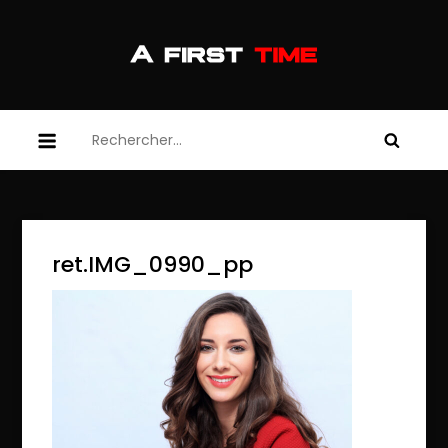
Skip
to
content
afirsttime
afirsttime
Rechercher :
ret.IMG_0990_pp