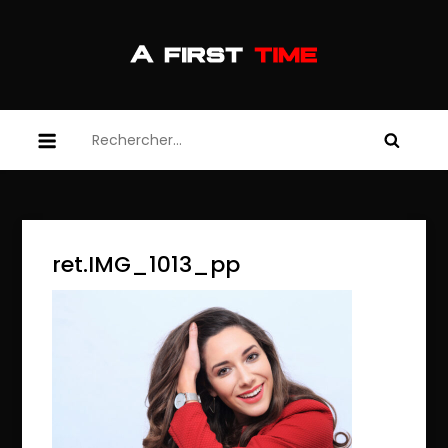
Skip
to
content
afirsttime
afirsttime
Rechercher :
ret.IMG_1013_pp