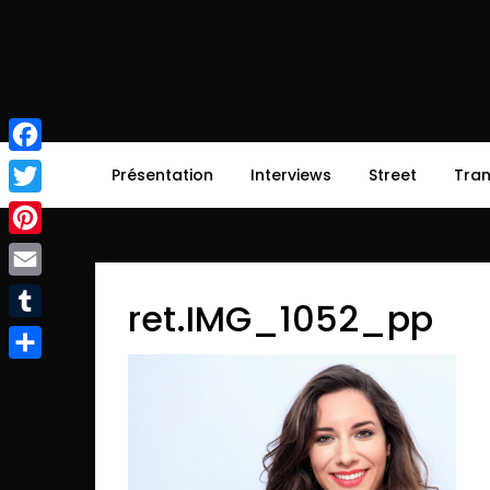
Skip
to
content
afirsttime
afirsttime
Facebook
Présentation
Interviews
Street
Tra
Twitter
Pinterest
Email
ret.IMG_1052_pp
Tumblr
Partager