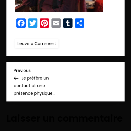
Facebook
Twitter
Pinterest
Email
Tumblr
Partager
on
Leave a Comment
IMG_7011
copie
N
Previous
Previous
Post
Je préfère un
a
contact et une
présence physique…
v
i
Laisser un commentaire
g