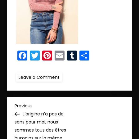
Facebook
Twitter
Pinterest
Email
Tumblr
Partager
on
Leave a Comment
r.IMG_4125
copie
N
Previous
Previous
Post
L’origine n’a pas de
a
sens pour moi, nous
sommes tous des êtres
v
humains sur la même