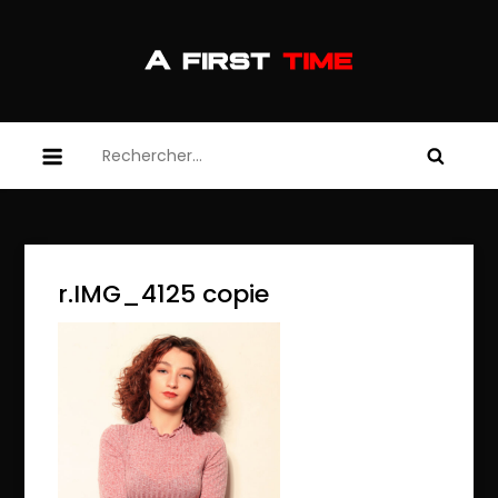
Skip
to
content
afirsttime
afirsttime
Rechercher :
r.IMG_4125 copie