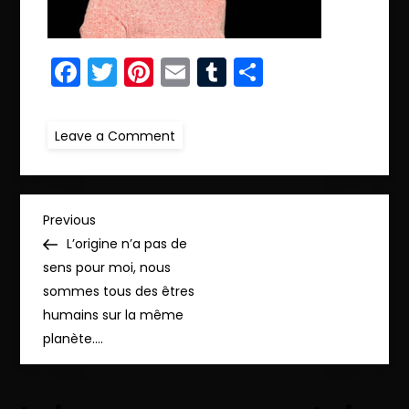
Facebook
Twitter
Pinterest
Email
Tumblr
Partager
on
Leave a Comment
r.serie.61
N
Previous
Previous
Post
L’origine n’a pas de
a
sens pour moi, nous
sommes tous des êtres
v
humains sur la même
planète….
i
g