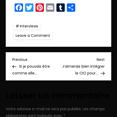
Facebook
Twitter
Pinterest
Email
Tumblr
Partager
Interviews
on
Leave a Comment
Ce
petit
bout
de
femme
N
a
Previous
Next
Previous
Next
littéralement
Post
Post
Si je pouvais être
J’aimerais bien intégrer
changé
a
le…
comme elle…
le CIO pour…
v
Laisser un commentaire
i
g
Votre adresse e-mail ne sera pas publiée.
Les champs
obligatoires sont indiqués avec
*